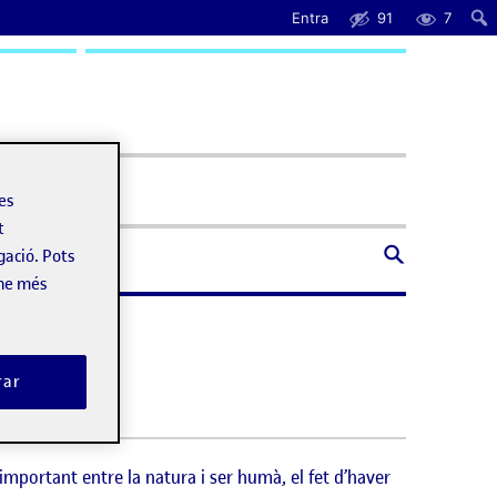
Entra
91
7
uda
les
t
gació. Pots
-ne més
rar
important entre la natura i ser humà, el fet d’haver