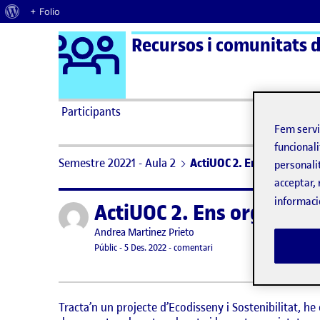
Quant al WordPress
+ Folio
Logo Ágora
Recursos i comunitats di
Saltar al contingut
Participants
Fem serv
funcionali
Semestre 20221 - Aula 2
ActiUOC 2. Ens organitzem
personali
acceptar, 
informaci
ActiUOC 2. Ens organitze
Publicat per
Publicat per
Andrea Martinez Prieto
Visibilitat:
Data de publicació
29 desembre, 2022 9:43 pm
el ActiUOC 2. Ens organitzem
Públic
-
5 Des. 2022
-
comentari
Tracta’n un projecte d’Ecodisseny i Sostenibilitat, h