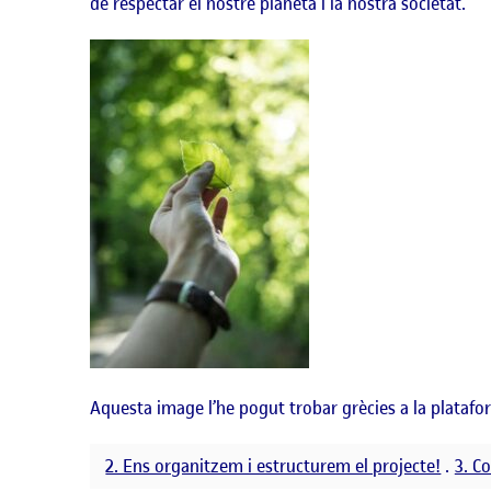
de respectar el nostre planeta i la nostra societat.
Aquesta image l’he pogut trobar grècies a la plataf
2. Ens organitzem i estructurem el projecte!
.
3. C