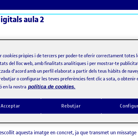
gitals aula 2
ActiFolios
Aj
ir
cookies
pròpies i de tercers per poder-te oferir correctament totes 
tats del lloc web, amb finalitats analítiques i per mostrar-te publicita
 i estructurem el projecte.
tzada d'acord amb un perfil elaborat a partir dels teus hàbits de nave
rebutjar o configurar les teves preferències fent clic a sota, o obtenir
ó en la nostra
política de cookies.
m i estructurem el projecte.
Acceptar
Rebutjar
Configu
 i estructurem el projecte.
e escollit aquesta imatge en concret, ja que transmet un missatge 