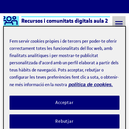
Logo Ágora
Recursos i comunitats digitals aula 2
Saltar al contingut
Fem servir
cookies
pròpies i de tercers per poder-te oferir
correctament totes les funcionalitats del lloc web, amb
finalitats analítiques i per mostrar-te publicitat
Semestre 20221 - Aula 2
5 Desembre, 2022
personalitzada d'acord amb un perfil elaborat a partir dels
5 Desembre, 2022
teus hàbits de navegació. Pots acceptar, rebutjar o
configurar les teves preferències fent clic a sota, o obtenir-
ne més informació en la nostra
política de cookies.
ActiUOC 2. Ens organitzem i estructurem el projecte.
Publicat per
Publicat per
Andrea Martinez Prieto
Visibilitat:
Data de publicació
29 desembre, 2022 9:43 pm
el ActiUOC 2. Ens organitzem i estruct
Públic
-
5 Des. 2022
-
comentari
Acceptar
Rebutjar