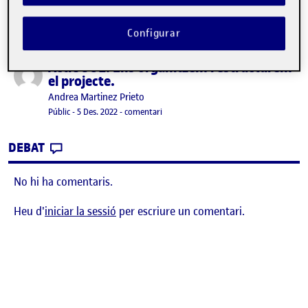
Configurar
ActiUOC 2. Ens organitzem i estructurem
Publicat per
el projecte.
Publicat per
Andrea Martinez Prieto
Visibilitat:
Data de publicació
29 desembre, 2022 9:43 pm
el ActiUOC 2. Ens organitzem i estructu
Públic
-
5 Des. 2022
-
comentari
CONTRIBUTION
0
EL ACTIUOC 2. ENS ORGANITZEM I ESTRUCT
DEBAT
No hi ha comentaris.
Heu d'
iniciar la sessió
per escriure un comentari.