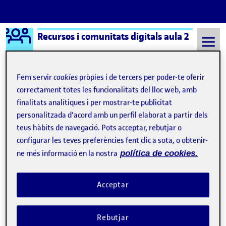
Logo Ágora
Recursos i comunitats digitals aula 2
Saltar al contingut
Fem servir
cookies
pròpies i de tercers per poder-te oferir
correctament totes les funcionalitats del lloc web, amb
Semestre 20221 - Aula 2
5 Desembre, 2022
finalitats analítiques i per mostrar-te publicitat
personalitzada d'acord amb un perfil elaborat a partir dels
5 Desembre, 2022
teus hàbits de navegació. Pots acceptar, rebutjar o
configurar les teves preferències fent clic a sota, o obtenir-
ne més informació en la nostra
política de cookies.
Acceptar
Rebutjar